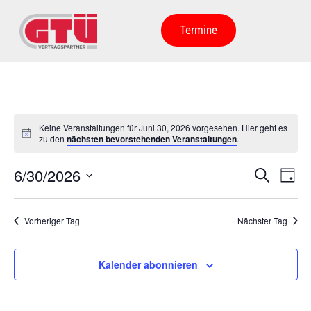
Termine
Keine Veranstaltungen für Juni 30, 2026 vorgesehen. Hier geht es
zu den
nächsten bevorstehenden Veranstaltungen
.
Veran
Ve
6/30/2026
Suche
Tag
Datum
An
Such
wählen.
Na
Vorheriger Tag
Nächster Tag
und
Ansic
Kalender abonnieren
Navig